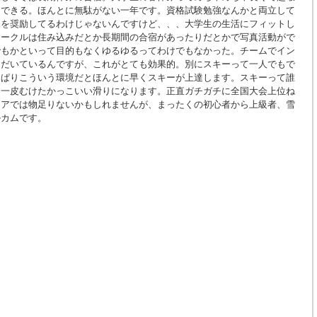
用できる。ほんとに無駄がない一年です。資格試験勉強なんかと両立して
ーを奨励してるわけじゃないんですけど、、、大学生の生活にフィットし
サークルは住み込みだとか長期間の合宿があったりだとかで写真活動がで
でもかといって目的もなくゆるゆるってわけでもなかった。チームでイン
ただいているんですが、これがとても効果的。別にスキーって一人でもで
っぱりこういう環境だとほんとに早くスキーが上達します。スキーって誰
て一皮むけたかっこいい滑りになります。正直ガチガチに全国大会上位ね
ュアでは物足りないかもしれませんが、まったくの初心者から上級者、雪
ルカムです。