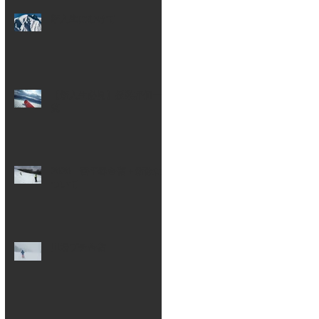
新入生にむけて
【新入生必見】授業評価一
覧
2020 菅平春合宿＋新歓に
ついて
川場プチ合宿