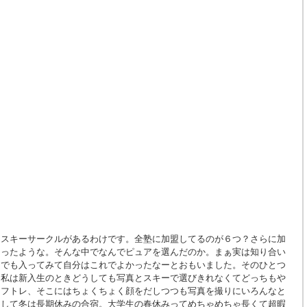
んスキーサークルがあるわけです。全塾に加盟してるのが６つ？さらに加
あったような。そんな中でなんでピュアを選んだのか。まぁ実は知り合い
。でも入ってみて自分はこれでよかったなーとおもいました。そのひとつ
。私は新入生のときどうしても写真とスキーで選びきれなくてどっちもや
オフトレ、そこにはちょくちょく顔をだしつつも写真を撮りにいろんなと
そして冬は長期休みの合宿。大学生の春休みってめちゃめちゃ長くて超暇