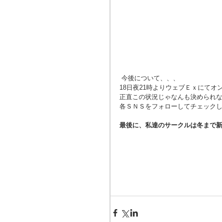
 今後について、、、
18日夜21時よりウェブＥｘにて
正直この状況じゃなんも決められ
各ＳＮＳをフォローしてチェック
最後に、私達のサークルは冬まで