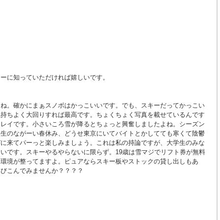
キーに知っていただければ嬉しいです。
よね。確かにまぁスノボはかっこいいです。でも、スキーだってかっこい
気持ちよく大回りすれば最高です。ちょくちょく写真を載せているんです
キレイです。小さいころ雪が降るとちょっと興奮しましたよね。シーズン
学生のながーい春休み、どうせ東京にいてバイトとかしてても寒くて陰鬱
デに来てパーっと楽しみましょう。これは私の持論ですが、大学生のみな
いです。スキーやるやらないに限らず。19歳は雪マジでリフト券が無料
た環境が整ってますよ。ピュアならスキー板やストックの貸し出しもあ
とびこんでみませんか？？？？