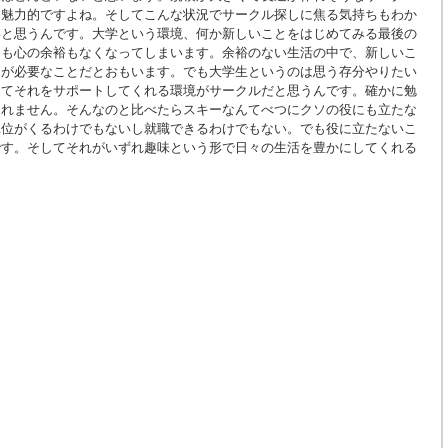
、魅力的ですよね。そしてこんな状況でサークル探しに焦る気持ちもわか
いと思うんです。大学という環境、何か新しいことをはじめてみる最後の
間も心の余裕もなくなってしまいます。余裕のない生活の中で、新しいこ
ーが必要なことだとおもいます。でも大学生というのは思う存分やりたい
してそれをサポートしてくれる環境がサークルだと思うんです。確かに勉
しれません。そんなのと比べたらスキーなんてべつにクソの役にも立たな
単位がくるわけでもないし就職できるわけでもない。でも役に立たないこ
です。そしてそれがいずれ趣味という形で日々の生活を豊かにしてくれる