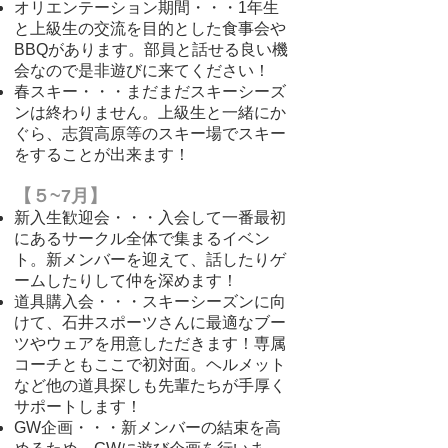
オリエンテーション期間・・・1年生
と上級生の交流を目的とした食事会や
BBQがあります。部員と話せる良い機
会なので是非
遊びに来てください！
春スキー・・・まだまだスキーシーズ
ンは終わりません。上級生と一緒にか
ぐら、志賀高原等のスキー場でスキー
をすることが出来ます！
【５~7月】
新入生歓迎会・・・入会して一番最初
にあるサークル全体で集まるイベン
ト。新メンバーを迎えて、話したりゲ
ームしたりして仲を深めます！
道具購入会・・・スキーシーズンに向
けて、石井スポーツさんに最適なブー
ツやウェアを用意しただきます！専属
コーチともここで初対面。ヘルメット
など他の道具探しも先輩たちが手厚く
サポートします！
GW企画・・・新メンバーの結束を高