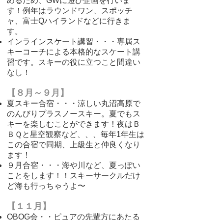
めるため、GWに遊び企画を行いま
す！例年はラウンドワン、スポッチ
ャ、富士Qハイランドなどに行きま
す。
インラインスケート講習・・・専属ス
キーコーチによる本格的なスケート講
習です。スキーの役に立つこと間違い
なし！
【８月～９月】
夏スキー合宿・・・涼しい丸沼高原で
のんびりプラスノースキー。夏でもス
キーを楽しむことができます！
夜はＢ
ＢＱと星空観察など、、、毎年1年生は
この合宿で同期、上級生と仲良くなり
ます！
９月合宿・・・海や川など、夏っぽい
ことをします！！スキーサークルだけ
ど海も行っちゃうよ〜
【１１月】
OBOG会・・ピュアの先輩方にあたる