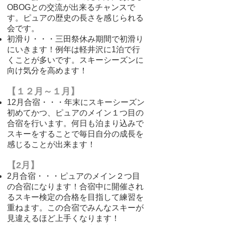
OBOGとの交流が出来るチャンスで
す。ピュアの歴史の長さを感じられる
会です。
​初滑り・・・三田祭休み期間で初滑り
にいきます！例年は軽井沢に1泊で行
くことが多いです。スキーシーズンに
向け気分を高めます！
【１２月～１月】
12月
合宿・・・年末にスキーシーズン
初めてかつ
、ピュアのメイン１つ目の
合宿を行います。何日も泊まり込みで
スキーをすることで毎日自分の成長を
感じることが出来ます！
【2月】
2月合宿・・・ピュアのメイン２つ目
の合宿になります！合宿中に開催され
るスキー検定の合格を目指して練習を
重ねます。この
合宿でみんなスキーが
見違えるほど上手くなります！