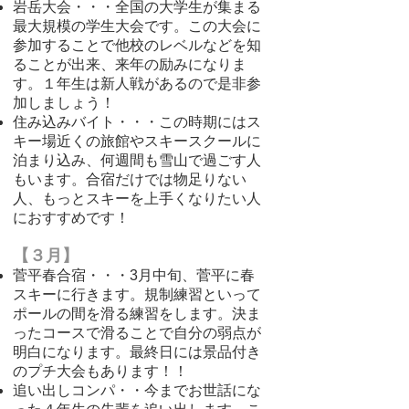
岩岳大会・・・全国の大学生が集まる
最大規模の学生大会です。この大会に
参加することで他校のレベルなどを知
ることが出来、来年の励みになりま
す。１年生は新人戦があるので是非参
加しましょう！
住み込みバイト・・・この時期にはス
キー場近くの旅館やスキースクールに
泊まり込み、何週間も雪山で過ごす人
もいます。合宿だけでは物足りない
人、もっとスキーを上手くなりたい人
におすすめです！
【３月】
菅平春合宿・・・3月中旬、菅平に春
スキーに行きます。規制練習といって
ポールの間を滑る練習をします。決ま
ったコースで滑ることで自分の弱点が
明白になります。最終日には景品付き
のプチ大会もあります！！
追い出しコンパ・・今までお世話にな